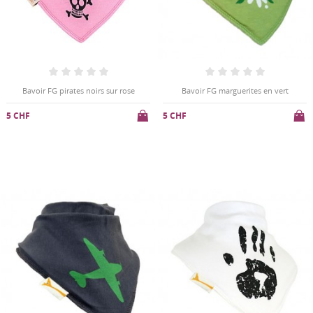
Bavoir FG pirates noirs sur rose
Bavoir FG marguerites en vert
5 CHF
5 CHF