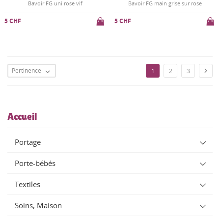
Bavoir FG uni rose vif
Bavoir FG main grise sur rose
5 CHF
5 CHF
Pertinence

1
2
3

Accueil
Portage
Porte-bébés
Textiles
Soins, Maison