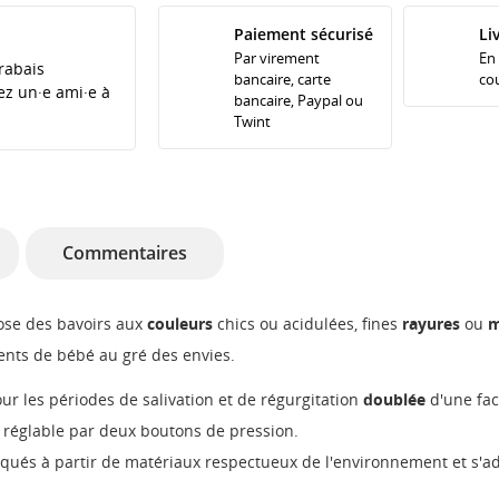
Paiement sécurisé
Li
Par virement
En
rabais
bancaire, carte
cou
tez un·e ami·e à
bancaire, Paypal ou
Twint
Commentaires
ose des bavoirs aux
couleurs
chics ou acidulées, fines
rayures
ou
m
ents de bébé au gré des envies.
ur les périodes de salivation et de régurgitation
doublée
d'une fac
 réglable par deux boutons de pression.
iqués à partir de matériaux respectueux de l'environnement et s'