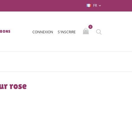
FR

0
/BONS
CONNEXION
S'INSCRIRE
ur rose