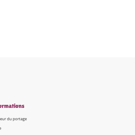
ormations
eur du portage
e