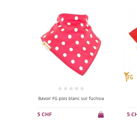
 fuchsia
Bavoir FG uni rouge
5 CHF
5 C