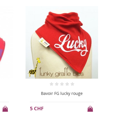
Bavoir FG étoiles turquoises sur
Bavoir
blanc
5 CHF
5 CHF