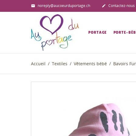
noreply@aucoeurduportage.ch
Contactez-nous


PORTAGE
PORTE-BÉB
Accueil
Textiles
Vêtements bébé
Bavoirs Fun