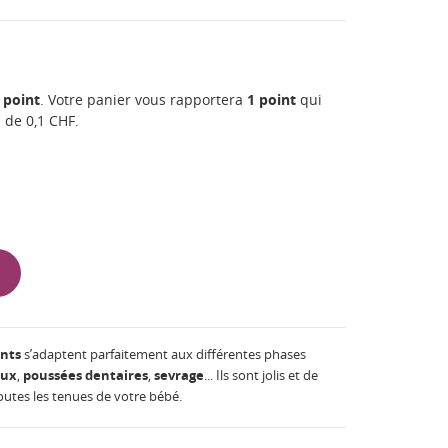
point
. Votre panier vous rapportera
1
point
qui
n de
0,1 CHF
.
nts
s’adaptent parfaitement aux différentes phases
lux
,
poussées
dentaires
,
sevrage
... Ils sont jolis et de
toutes les tenues de votre bébé.