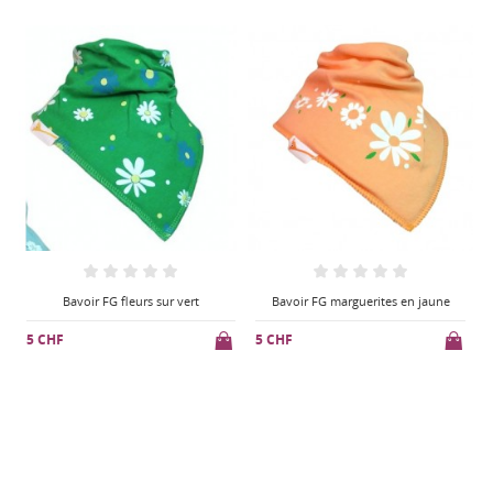
Bavoir FG marguerites en jaune
Shampoing apaisant, anti poux
5 CHF
14 CHF