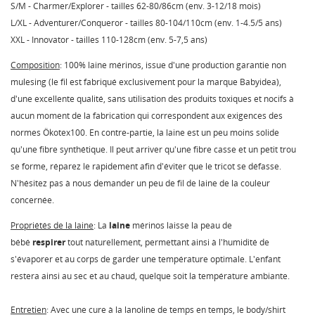
S/M - Charmer/Explorer - tailles 62-80/86cm (env. 3-12/18 mois)
L/XL - Adventurer/Conqueror - tailles 80-104/110cm (env. 1-4.5/5 ans)
XXL - Innovator - tailles 110-128cm (env. 5-7,5 ans)
Composition
: 100% laine mérinos, issue d'une production garantie non
mulesing (le fil est fabriqué exclusivement pour la marque Babyidea),
d'une excellente qualité, sans utilisation des produits toxiques et nocifs à
aucun moment de la fabrication qui correspondent aux exigences des
normes Ökotex100. En contre-partie, la laine est un peu moins solide
qu'une fibre synthétique. Il peut arriver qu'une fibre casse et un petit trou
se forme, réparez le rapidement afin d'éviter que le tricot se défasse.
N'hésitez pas à nous demander un peu de fil de laine de la couleur
concernée.
Propriétés de la laine
: La
laine
mérinos laisse la peau de
bébé
respirer
tout naturellement, permettant ainsi à l'humidité de
s'évaporer et au corps de garder une température optimale. L'enfant
restera ainsi au sec et au chaud, quelque soit la température ambiante.
Entretien
: Avec une cure à la lanoline de temps en temps, le body/shirt