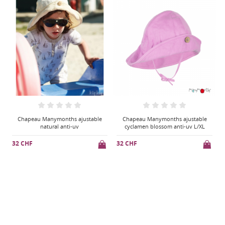
S
Chapeau Manymonths ajustable
Chapeau Manymonths ajustable
natural anti-uv
cyclamen blossom anti-uv L/XL
32 CHF
32 CHF