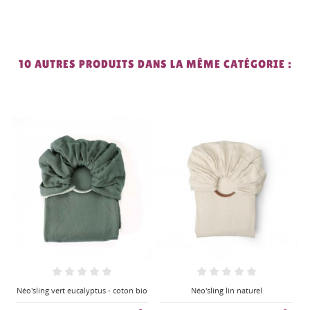
10 AUTRES PRODUITS DANS LA MÊME CATÉGORIE :
o
Néo'sling lin naturel
Néo'sling bleu frégate - coton bio