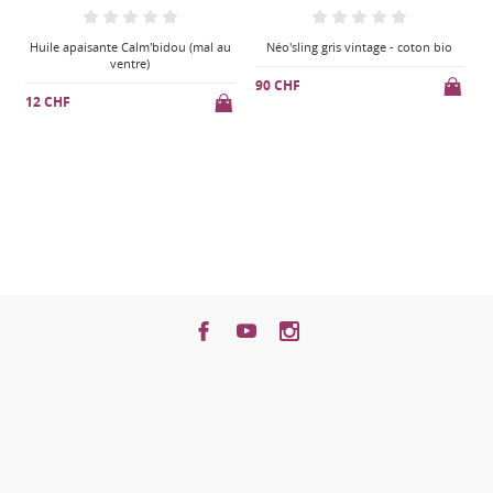
u
Néo'sling gris vintage - coton bio
Huile apaisante Calm'bidou (mal au
ventre)
90 CHF
9
12 CHF
