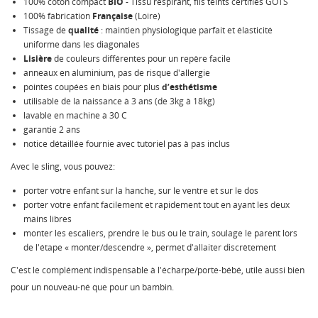
100% coton compact
BIO
- Tissu respirant, fils teints certifiés GOTS
100% fabrication
Française
(Loire)
Tissage de
qualité
: maintien physiologique parfait et élasticité
uniforme dans les diagonales
Lisière
de couleurs différentes pour un repère facile
anneaux en aluminium, pas de risque d'allergie
pointes coupées en biais pour plus
d’esthétisme
utilisable de la naissance à 3 ans (de 3kg à 18kg)
lavable en machine à 30 C
garantie 2 ans
notice détaillée fournie avec tutoriel pas à pas inclus
Avec le sling, vous pouvez:
porter votre enfant sur la hanche, sur le ventre et sur le dos
porter votre enfant facilement et rapidement tout en ayant les deux
mains libres
monter les escaliers, prendre le bus ou le train, soulage le parent lors
de l'étape « monter/descendre », permet d'allaiter discrètement
C'est le complément indispensable à l'écharpe/porte-bébé, utile aussi bien
pour un nouveau-né que pour un bambin.